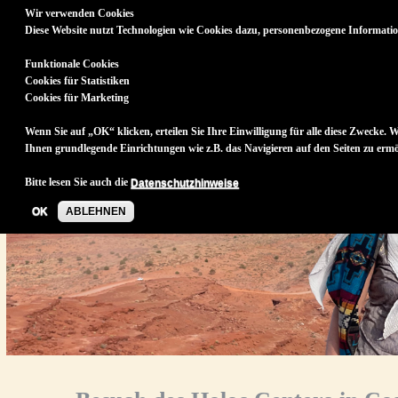
Direkt
Wir verwenden Cookies
HAUPTSEITE
HOLOTROPES
TERMINE
PSYCHOTHERAPI
zum
ATMEN
IN WIESBADEN
Diese Website nutzt Technologien wie Cookies dazu, personenbezogene Informati
Inhalt
Funktionale Cookies
Cookies für Statistiken
Cookies für Marketing
Wenn Sie auf „OK“ klicken, erteilen Sie Ihre Einwilligung für alle diese Zwecke.
Ihnen grundlegende Einrichtungen wie z.B. das Navigieren auf den Seiten zu ermö
Bitte lesen Sie auch die
Datenschutzhinweise
OK
ABLEHNEN